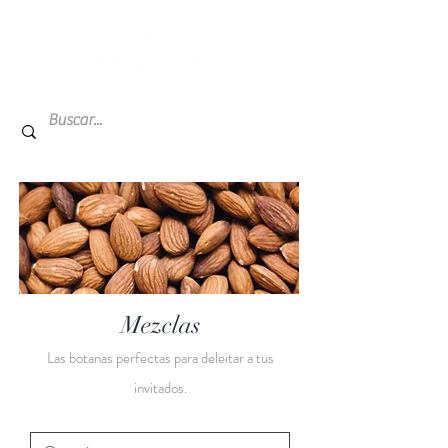
Mezclas
Las botanas perfectas para deleitar a tus
invitados.