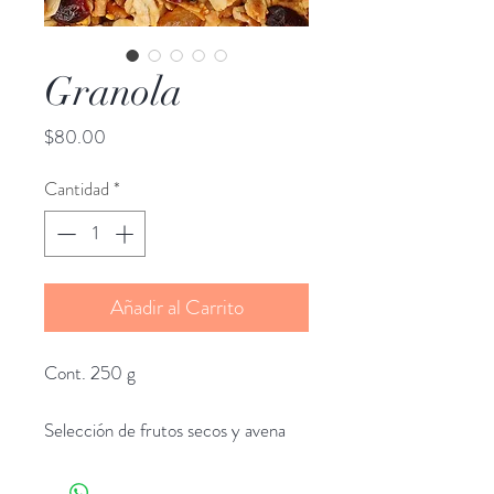
Granola
Precio
$80.00
Cantidad
*
Añadir al Carrito
Cont. 250 g
Selección de frutos secos y avena
tostados con un toque de exquisita
miel de abeja.