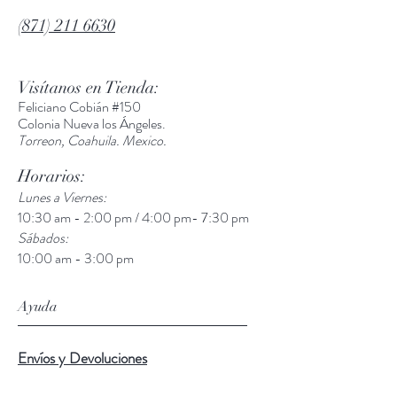
número de Whatsapp
(871) 211 6630
(871)2116630. Te pediremos enviar
fotografías del producto dañado o en
mal estado para poder proceder y
Visítanos en Tienda:
ofrecerte una solución
Feliciano Cobián #150
Colonia Nueva los Ángeles.
Torreon, Coahuila. Mexico.
Horarios:
Lunes a Viernes:
10:30 am - 2:00 pm / 4:00 pm- 7:30 pm
Sábados:
10:00 am - 3:00 pm
Ayuda
Envíos y Devoluciones
Términos y Condiciones